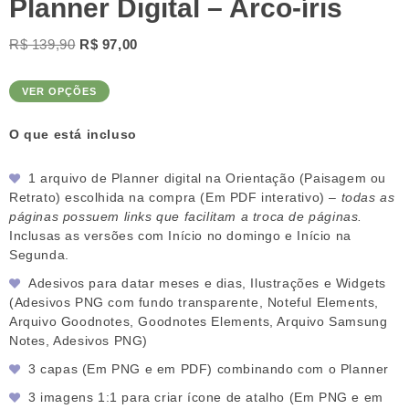
Planner Digital – Arco-íris
O
O
R$
139,90
R$
97,00
preço
preço
original
atual
VER OPÇÕES
era:
é:
R$ 139,90.
R$ 97,00.
O que está incluso
1 arquivo de Planner digital na Orientação (Paisagem ou
Retrato) escolhida na compra (Em PDF interativo) –
todas as
páginas possuem links que facilitam a troca de páginas.
Inclusas as versões com Início no domingo e Início na
Segunda.
Adesivos para datar meses e dias, Ilustrações e Widgets
(Adesivos PNG com fundo transparente, Noteful Elements,
Arquivo Goodnotes, Goodnotes Elements, Arquivo Samsung
Notes, Adesivos PNG)
3 capas (Em PNG e em PDF) combinando com o Planner
3 imagens 1:1 para criar ícone de atalho (Em PNG e em