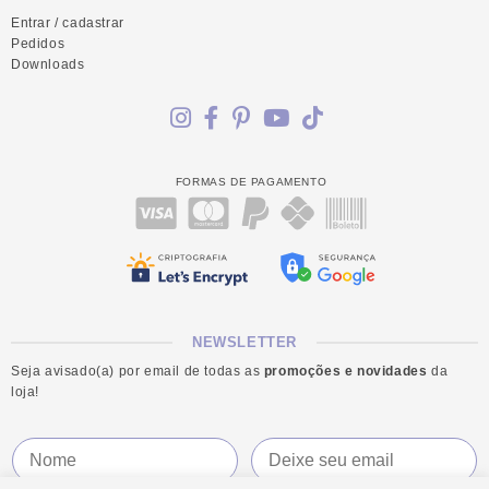
Entrar / cadastrar
Pedidos
Downloads
FORMAS DE PAGAMENTO
NEWSLETTER
Seja avisado(a) por email de todas as
promoções e novidades
da
loja!
E
N
E
m
o
m