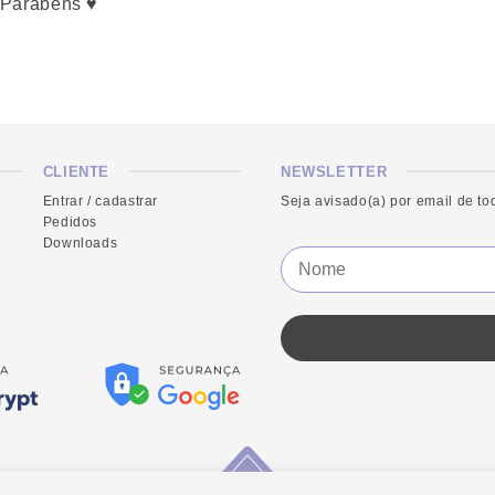
 Parabéns ♥️
CLIENTE
NEWSLETTER
Entrar / cadastrar
Seja avisado(a) por email de t
Pedidos
Downloads
E
N
m
o
a
m
i
e
l
*
N
o
m
e