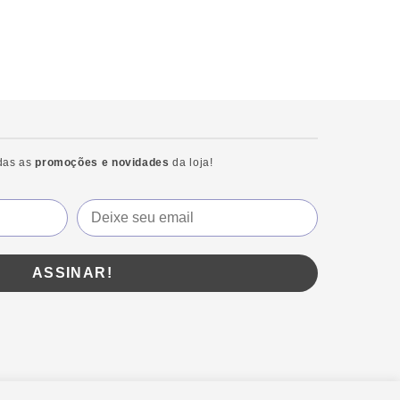
odas as
promoções e novidades
da loja!
E
m
a
ASSINAR!
i
l
*